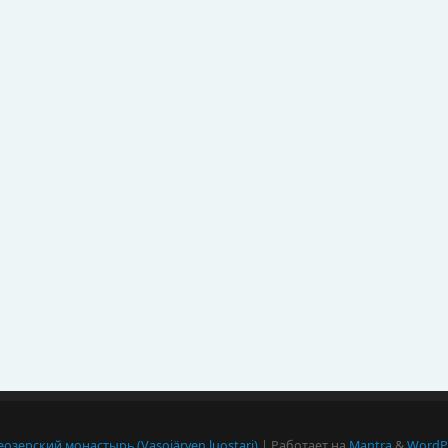
озерский монастырь (Vasojärven luostari)
| Работает на
Mantra
&
WordPr