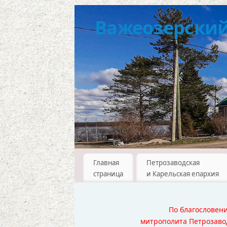
Важеозерский 
Главная
Петрозаводская
страница
и Карельская епархия
По благословен
митрополита Петрозавод