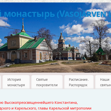
монастырь (Vasojärven l
История
Святые
Расписание.
Наши
монастыря
покровители
Распорядок
святы
ию Высокопреосвященнейшего Константина,
ского и Карельского, главы Карельской митрополии