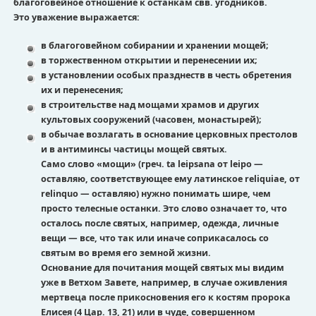
благоговейное отношение к останкам свв. угодников.
Это уважение выражается:
в благоговейном собирании и хранении мощей;
в торжественном открытии и перенесении их;
в установлении особых празднеств в честь обретения
их и перенесения;
в строительстве над мощами храмов и других
культовых сооружений (часовен, монастырей);
в обычае возлагать в основание церковных престолов
и в антиминсы частицы мощей святых.
Само слово «мощи» (греч. ta leipsana от leipo —
оставляю, соответствующее ему латинское reliquiae, от
relinquo — оставляю) нужно понимать шире, чем
просто телесные останки. Это слово означает то, что
осталось после святых, например, одежда, личные
вещи — все, что так или иначе соприкасалось со
святым во время его земной жизни.
Основание для почитания мощей святых мы видим
уже в Ветхом Завете, например, в случае оживления
мертвеца после прикосновения его к костям пророка
Елисея (4 Цар. 13, 21) или в чуде, совершенном