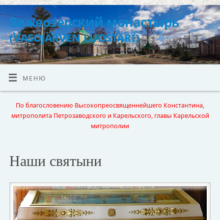
Важеозерский монастырь
(Vasojärven luostari)
МЕНЮ
По благословению Высокопреосвященнейшего Константина,
митрополита Петрозаводского и Карельского, главы Карельской
митрополии
Наши святыни