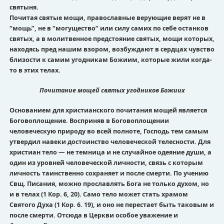
святыня.
Почитая святые мощи, православные верующие верят не в
“мощь”, не в “могущество” или силу самих по себе останков
святых, а в молитвенное предстояние святых, мощи которых,
находясь пред нашим взором, возбуждают в сердцах чувство
близости к самим угодникам Божиим, которые жили когда-
то в этих телах.
П
очитание мощей святых угодников Божиих
Основанием для христианского почитания мощей является
Боговоплощение. Восприняв в Боговоплощении
человеческую природу во всей полноте, Господь тем самым
утвердил навеки достоинство человеческой телесности. Для
христиан тело — не темница и не случайное одеяние души, а
один из уровней человеческой личности, связь с которым
личность таинственно сохраняет и после смерти. По учению
Свщ. Писания, можно прославлять Бога не только духом, но
и в телах (1 Кор. 6, 20). Само тело может стать храмом
Святого Духа (1 Кор. 6. 19), и оно не перестает быть таковым и
после смерти. Отсюда в Церкви особое уважение и