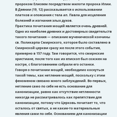
пророком Елисеем посредством милоти пророка Илии.
В Деянии (19, 12) рассказывается о использовании
платков и опоясания с тела ап. Павла для исцеления
болезней и изгнания злых духов.
Практика почитания мощей является очень древней.
Одно из наиболее древних и достоверных свидетельств
такого почитания — описание мученической кончины
св. Поликарпа Смирнского, которое было составлено в
Смирнской церкви сразу же после этого события,
примерно в 157 году. Там говорится, что смирнские
христиане, после того как их епископ был сожжен на
костре, с благоговением собрали его останки.
Говоря о почитании мощей, необходимо коснуться
такой темы, как нетление мощей, поскольку с этим
феноменом связано много заблуждений. Во-первых,
нетление само по себе не есть основание для
канонизации, равно как отсутствие нетленности
никогда не рассматривалось как препятствие для
канонизации, потому что Церковь почитает то, что
осталось от святых, а не какие-то материальные
явления сами по себе. Основанием для канонизации