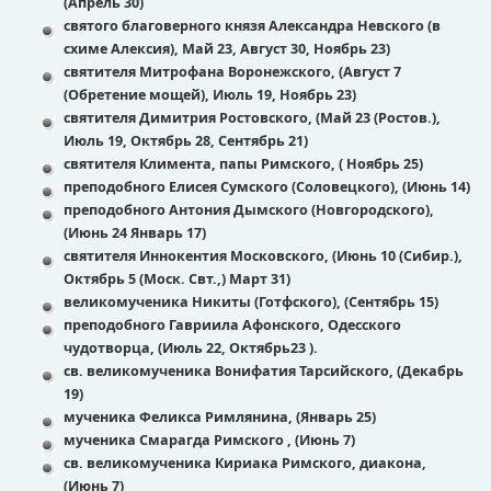
(Апрель 30)
святого благоверного князя Александра Невского (в
схиме Алексия), Май 23, Август 30, Ноябрь 23)
святителя Митрофана Воронежского, (Август 7
(Обретение мощей), Июль 19, Ноябрь 23)
святителя Димитрия Ростовского, (Май 23 (Ростов.),
Июль 19, Октябрь 28, Сентябрь 21)
святителя Климента, папы Римского, ( Ноябрь 25)
преподобного Елисея Сумского (Соловецкого), (Июнь 14)
преподобного Антония Дымского (Новгородского),
(Июнь 24 Январь 17)
святителя Иннокентия Московского, (Июнь 10 (Сибир.),
Октябрь 5 (Моск. Свт.,) Март 31)
великомученика Никиты (Готфского), (Сентябрь 15)
преподобного Гавриила Афонского, Одесского
чудотворца, (Июль 22, Октябрь23 ).
св. великомученика Вонифатия Тарсийского, (Декабрь
19)
мученика Феликса Римлянина, (Январь 25)
мученика Смарагда Римского , (Июнь 7)
св. великомученика Кириака Римского, диакона,
(Июнь 7)