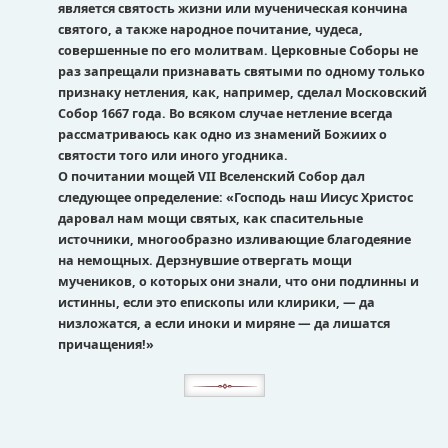
является святость жизни или мученическая кончина
святого, а также народное почитание, чудеса,
совершенные по его молитвам. Церковные Соборы не
раз запрещали признавать святыми по одному только
признаку нетления, как, например, сделал Московский
Собор 1667 года. Во всяком случае нетление всегда
рассматриваюсь как одно из знамений Божиих о
святости того или иного угодника.
О почитании мощей VII Вселенский Собор дал
следующее определение: «Господь наш Иисус Христос
даровал нам мощи святых, как спасительные
источники, многообразно изливающие благодеяние
на немощных. Дерзнувшие отвергать мощи
мучеников, о которых они знали, что они подлинны и
истинны, если это епископы или клирики, — да
низложатся, а если иноки и миряне — да лишатся
причащения!»