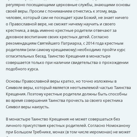
регулярно посещающими церковные службы, знающими основы
своей веры. Просим с пониманием отнестись к этому, ведь
человек, который сам не посещает храм Божий, не знает ничего
о Православной вере, не сможет ничему научить и своего
крестника, а ведь именно крестные родители отвечают за
духовное воспитание своих крестных детей. Согласно
рекомендациям Святейшего Патриарха, с 2014 года крестным
родителям (или самому крещаемому) необходимо пройти курс
огласительных бесед. Таинство Крещения в монастыре
совершается только при наличии свидетельства о прохождении
подобного курса.
Основы Православной веры кратко, но точно изложены в
Символе веры, который является неотъемлемой частью Таинства
Крещения. Поэтому крестные родители должны быть способны
во время совершения Таинства прочесть за своего крестника
Символ веры наизусть.
В монастыре Таинство Крещения не может совершаться без
личного присутствия крестных родителей. Согласно Номоканону
при Большом Требнике, монах (в том числе иеромонах) не может