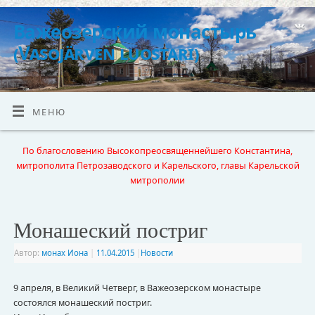
Важеозерский монастырь
(Vasojärven luostari)
МЕНЮ
По благословению Высокопреосвященнейшего Константина,
митрополита Петрозаводского и Карельского, главы Карельской
митрополии
Монашеский постриг
Автор:
монах Иона
|
11.04.2015
|
Новости
9 апреля, в Великий Четверг, в Важеозерском монастыре
состоялся монашеский постриг.