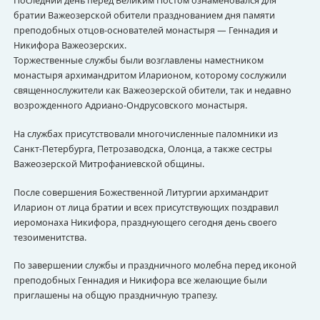
Последний день перед Великим Постом ознаменовался для
братии Важеозерской обители празднованием дня памяти
преподобных отцов-основателей монастыря — Геннадия и
Никифора Важеозерских.
Торжественные службы были возглавлены наместником
монастыря архимандритом Иларионом, которому сослужили
священнослужители как Важеозерской обители, так и недавно
возрожденного Адриано-Ондрусовского монастыря.
На службах присутствовали многочисленные паломники из
Санкт-Петербурга, Петрозаводска, Олонца, а также сестры
Важеозерской Митрофаниевской общины.
После совершения Божественной Литургии архимандрит
Иларион от лица братии и всех присутствующих поздравил
иеромонаха Никифора, празднующего сегодня день своего
тезоименитства.
По завершении службы и праздничного молебна перед иконой
преподобных Геннадия и Никифора все желающие были
приглашены на общую праздничную трапезу.