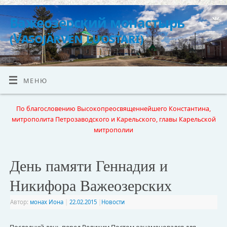
Важеозерский монастырь
(Vasojärven luostari)
МЕНЮ
По благословению Высокопреосвященнейшего Константина,
митрополита Петрозаводского и Карельского, главы Карельской
митрополии
День памяти Геннадия и
Никифора Важеозерских
Автор:
монах Иона
|
22.02.2015
|
Новости